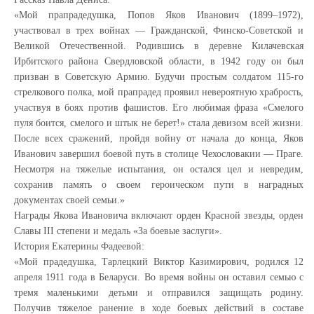
«Мой прапрадедушка, Попов Яков Иванович (1899–1972),
участвовал в трех войнах — Гражданской, Финско-Советской и
Великой Отечественной. Родившись в деревне Килачевская
Ирбитского района Свердловской области, в 1942 году он был
призван в Советскую Армию. Будучи простым солдатом 115-го
стрелкового полка, мой прапрадед проявил невероятную храбрость,
участвуя в боях против фашистов. Его любимая фраза «Смелого
пуля боится, смелого и штык не берет!» стала девизом всей жизни.
После всех сражений, пройдя войну от начала до конца, Яков
Иванович завершил боевой путь в столице Чехословакии — Праге.
Несмотря на тяжелые испытания, он остался цел и невредим,
сохранив память о своем героическом пути в наградных
документах своей семьи.»
Награды Якова Ивановича включают орден Красной звезды, орден
Славы III степени и медаль «За боевые заслуги».
История Екатерины Фадеевой:
«Мой прадедушка, Тарлецкий Виктор Казимирович, родился 12
апреля 1911 года в Беларуси. Во время войны он оставил семью с
тремя маленькими детьми и отправился защищать родину.
Получив тяжелое ранение в ходе боевых действий в составе