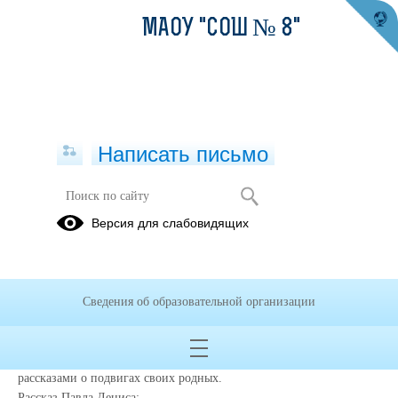
МАОУ "СОШ № 8"
Написать письмо
История памяти нашей семьи
Версия для слабовидящих
10.05.2025
Акция "Орлята России": ученики 2 "А" класса поделились
семейными историями героев Великой Отечественной войны.
Сведения об образовательной организации
В рамках акции «История памяти нашей семьи», ребята 2 «А»
класса (классный руководитель Носонова Л.М.) собрались вместе
на заседании книжного клуба нашей школы № 8, чтобы поделиться
рассказами о подвигах своих родных.
Рассказ Павла Дениса: