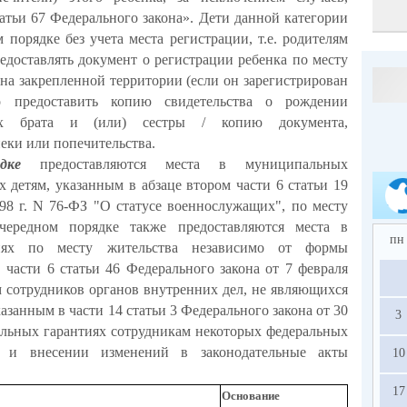
атьи 67 Федерального закона». Дети данной категории
порядке без учета места регистрации, т.е. родителям
едоставлять документ о регистрации ребенка по месту
на закрепленной территории (если он зарегистрирован
 предоставить копию свидетельства о рождении
х брата и (или) сестры / копию документа,
еки или попечительства.
дке
предоставляются места в муниципальных
 детям, указанным в абзаце втором части 6 статьи 19
998 г. N 76-ФЗ "О статусе военнослужащих", по месту
чередном порядке также предоставляются места в
пн
циях по месту жительства независимо от формы
 части 6 статьи 46 Федерального закона от 7 февраля
м сотрудников органов внутренних дел, не являющихся
азанным в части 14 статьи 3 Федерального закона от 30
3
иальных гарантиях сотрудникам некоторых федеральных
и и внесении изменений в законодательные акты
10
17
Основание