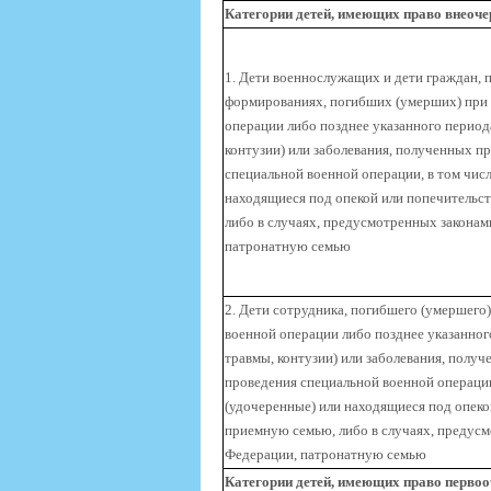
Категории детей, имеющих право внеоче
1. Дети военнослужащих и дети граждан,
формированиях, погибших (умерших) при 
операции либо позднее указанного периода
контузии) или заболевания, полученных п
специальной военной операции, в том чис
находящиеся под опекой или попечительст
либо в случаях, предусмотренных законам
патронатную семью
2. Дети сотрудника, погибшего (умершего
военной операции либо позднее указанного
травмы, контузии) или заболевания, получ
проведения специальной военной операции
(удочеренные) или находящиеся под опеко
приемную семью, либо в случаях, предус
Федерации, патронатную семью
Категории детей, имеющих право первоо