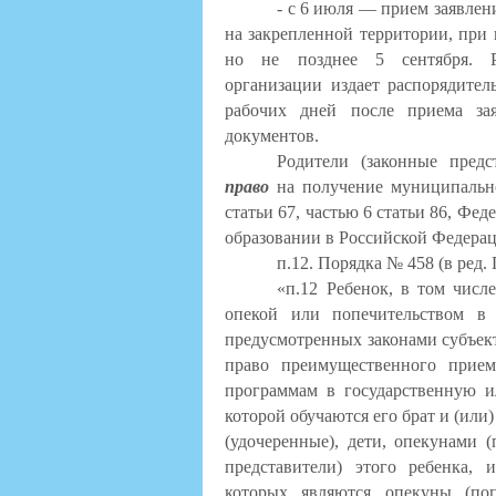
- с 6 июля — прием заявлен
на закрепленной территории, при
но не позднее 5 сентября. Ру
организации издает распорядител
рабочих дней после приема за
документов.
Родители (законные пред
право
на получение муниципально
статьи 67, частью 6 статьи 86, Фе
образовании в Российской Федера
п.12. Порядка № 458 (в ред.
«п.12 Ребенок, в том чис
опекой или попечительством в
предусмотренных законами субъек
право преимущественного прие
программам в государственную и
которой обучаются его брат и (ил
(удочеренные), дети, опекунами 
представители) этого ребенка, 
которых являются опекуны (поп