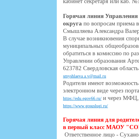
кабинет секретаря или каб. №
Горячая линия Управления 
округа
по вопросам приема в 
Смышляева Александра Валер
В случае возникновения спор
муниципальных общеобразова
обратиться в комиссию по р
Управлении образования Арте
623782 Свердловская область
smyshlaeva
.
a
.
v
@
mail
.
ru
Родители имеют возможность 
электронном виде через порта
и через МФЦ, 
https://edu.egov66.ru/
https://www.gosuslugi.ru/
Горячая линия для родител
в первый класс МАОУ "
Ответственное лицо -
Суханов