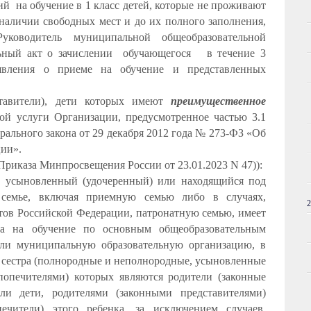
ий
на обучение в 1 класс детей, которые не проживают
 наличии свободных мест и до их полного заполнения,
ководитель муниципальной общеобразовательной
ьный акт о зачислении
обучающегося
в течение 3
явления о приеме на обучение и представленных
ставители), дети которых имеют
преимущественное
й услуги Организации, предусмотренное частью 3.1
дерального закона от 29 декабря 2012 года № 273-ФЗ «Об
ции».
 Приказа Минпросвещения России от 23.01.2023 N 47)):
ле усыновленный (удочеренный) или находящийся под
 семье, включая приемную семью либо в случаях,
тов Российской Федерации, патронатную семью, имеет
ма на обучение по основным общеобразовательным
ли муниципальную образовательную организацию, в
и) сестра (полнородные и неполнородные, усыновленные
(попечителями) которых являются родители (законные
или дети, родителями (законными представителями)
ечители) этого ребенка, за исключением случаев,