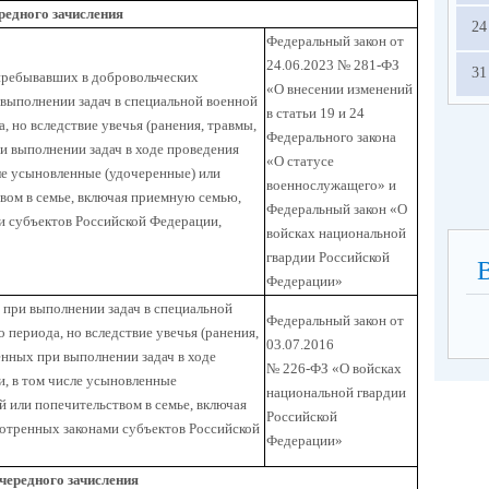
редного зачисления
24
Федеральный закон от
24.06.2023 № 281-ФЗ
31
 пребывавших в добровольческих
«О внесении изменений
выполнении задач в специальной военной
в статьи 19 и 24
, но вследствие увечья (ранения, травмы,
Федерального закона
ри выполнении задач в ходе проведения
«О статусе
ле усыновленные (удочеренные) или
военнослужащего» и
вом в семье, включая приемную семью,
Федеральный закон «О
и субъектов Российской Федерации,
войсках национальной
гвардии Российской
Федерации»
) при выполнении задач в специальной
Федеральный закон от
 периода, но вследствие увечья (ранения,
03.07.2016
енных при выполнении задач в ходе
№ 226-ФЗ «О войсках
, в том числе усыновленные
национальной гвардии
й или попечительством в семье, включая
Российской
мотренных законами субъектов Российской
Федерации»
чередного зачисления