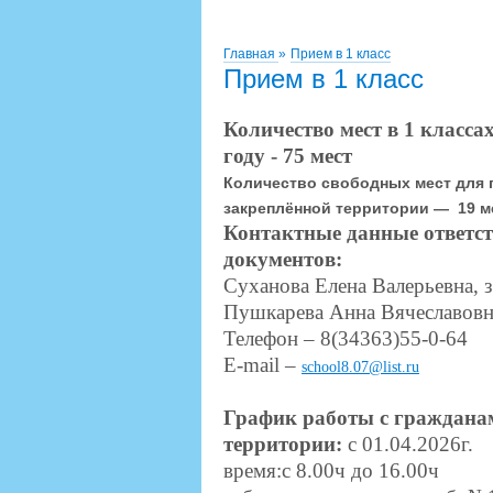
Главная
»
Прием в 1 класс
Прием в 1 класс
Количество мест в 1 клас
году - 75 мест
Количество свободных мест для п
закреплённой территории — 19 м
Контактные данные ответс
документов:
Суханова Елена Валерьевна, 
Пушкарева Анна Вячеславовна
Телефон – 8(34363)55-0-64
E-mail –
school8.07@list.ru
График работы с граждана
территории:
с 01.04.2026г.
время:с 8.00ч до 16.00ч