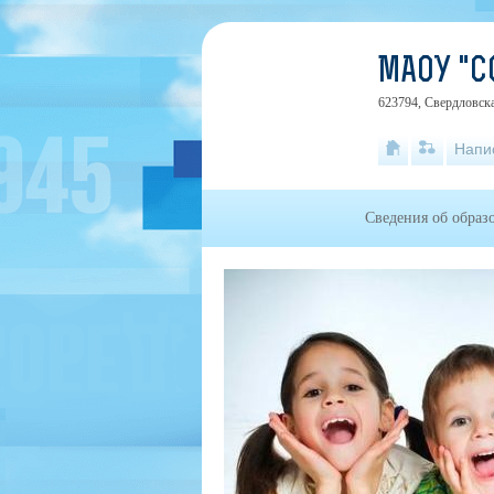
МАОУ "С
623794, Свердловска
Напи
Сведения об образ