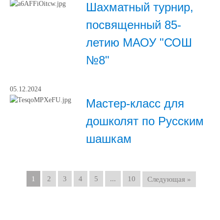
Шахматный турнир,
посвященный 85-
летию МАОУ "СОШ
№8"
05.12.2024
Мастер-класс для
дошколят по Русским
шашкам
1
2
3
4
5
...
10
Следующая »