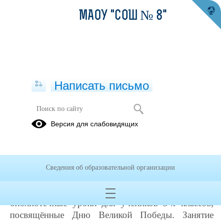
МАОУ "СОШ № 8"
Написать письмо
Они тоже сражались за Родину:
Версия для слабовидящих
верблюды в Великой Отечественной
войне
15.05.2026
Сведения об образовательной организации
С 12 по 15 мая 2026 года в Школьном
информационно‑библиотечном центре прошли
библиотечные уроки для учеников 3‑х классов,
посвящённые Дню Великой Победы. Занятие