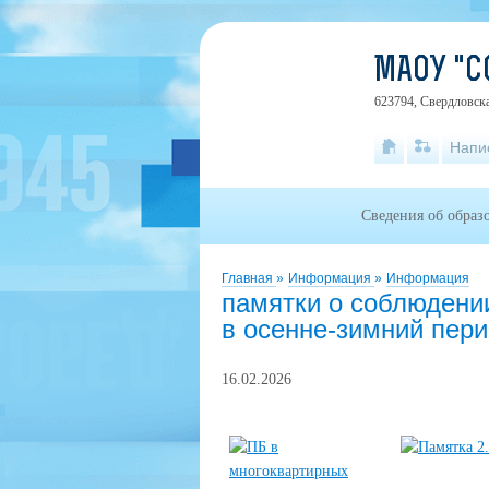
МАОУ "С
623794, Свердловска
Напи
Сведения об образ
Главная
»
Информация
»
Информация
памятки о соблюдени
в осенне-зимний пер
16.02.2026