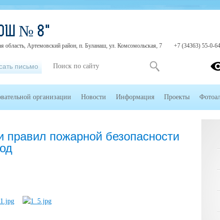
ОШ № 8"
я область, Артемовский район, п. Буланаш, ул. Комсомольская, 7
+7 (34363) 55-0-6
сать письмо
овательной организации
Новости
Информация
Проекты
Фотоа
и правил пожарной безопасности
иод