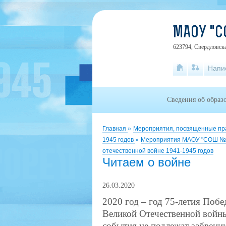
МАОУ "С
623794, Свердловска
Напи
Сведения об образ
Главная
»
Мероприятия, посвященные пра
1945 годов
»
Мероприятия МАОУ "СОШ № 8
отечественной войне 1941-1945 годов
Читаем о войне
26.03.2020
2020 год – год 75-летия Поб
Великой Отечественной войны
события не подлежат забвени