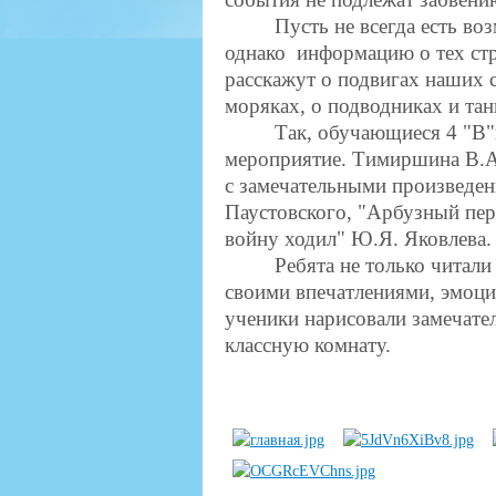
Пусть не всегда есть возм
однако информацию о тех стр
расскажут о подвигах наших с
моряках, о подводниках и танк
Так, обучающиеся 4 "В"кла
мероприятие. Тимиршина В.А.
с замечательными произведен
Паустовского, "Арбузный пер
войну ходил" Ю.Я. Яковлева
Ребята не только читали вс
своими впечатлениями, эмоци
ученики нарисовали замечате
классную комнату.