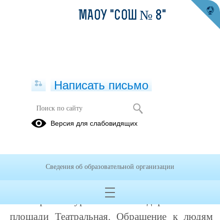
МАОУ "СОШ № 8"
Написать письмо
Акция «Выбирай: курение или
Версия для слабовидящих
здоровье!»
24.01.2019
Сведения об образовательной организации
Обучающиеся 8 «А» класса МАОУ
«СОШ №8» 12.01.2019г. провели акцию
«Выбирай: курение или здоровье!» на
площади Театральная. Обращение к людям